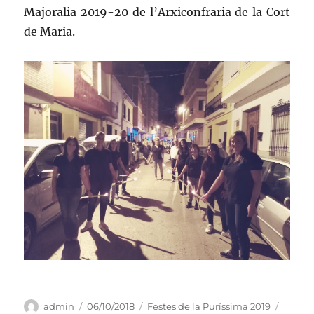
Majoralia 2019-20 de l’Arxiconfraria de la Cort
de Maria.
Autor
Publicado
Categorías
Etique
admin
06/10/2018
Festes de la Puríssima 2019