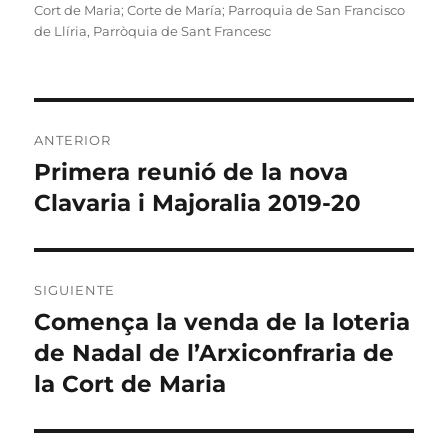
el
Cort de Maria; Corte de María; Parroquia de San Francisco
de Llíria
,
Parròquia de Sant Francesc
Navegación
ANTERIOR
de
Primera reunió de la nova
Entrada
anterior:
Clavaria i Majoralia 2019-20
entradas
SIGUIENTE
Comença la venda de la loteria
Entrada
siguiente:
de Nadal de l’Arxiconfraria de
la Cort de Maria