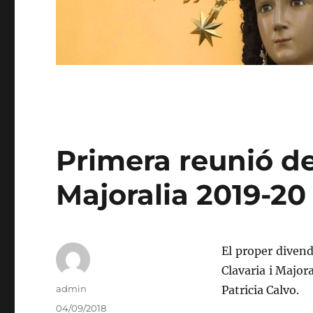
Primera reunió de
Majoralia 2019-20
El proper divend
Clavaria i Major
Autor
admin
Patricia Calvo.
Publicado
04/09/2018