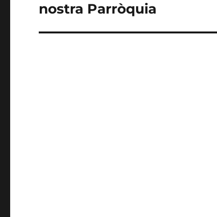
siguiente:
nostra Parròquia