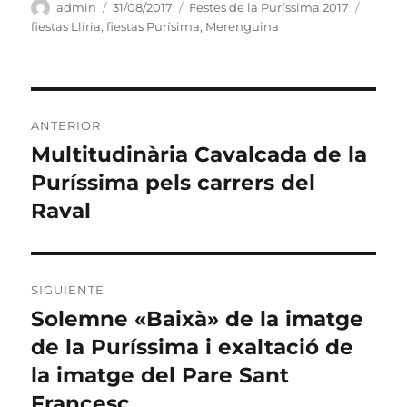
Autor
Publicado
Categorías
Etique
admin
31/08/2017
Festes de la Puríssima 2017
el
fiestas Llíria
,
fiestas Purísima
,
Merenguina
Navegación
ANTERIOR
de
Multitudinària Cavalcada de la
Entrada
anterior:
Puríssima pels carrers del
entradas
Raval
SIGUIENTE
Solemne «Baixà» de la imatge
Entrada
siguiente:
de la Puríssima i exaltació de
la imatge del Pare Sant
Francesc