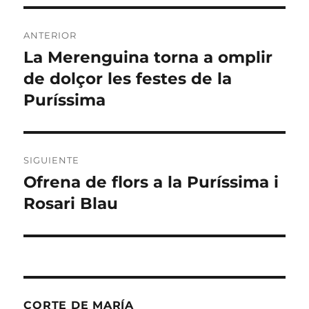
Navegación
ANTERIOR
de
La Merenguina torna a omplir
Entrada
anterior:
de dolçor les festes de la
entradas
Puríssima
SIGUIENTE
Ofrena de flors a la Puríssima i
Entrada
siguiente:
Rosari Blau
CORTE DE MARÍA