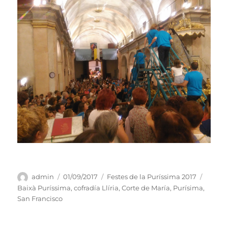
Autor
Publicado
Categorías
Etique
admin
01/09/2017
Festes de la Puríssima 2017
el
Baixà Puríssima
,
cofradía Llíria
,
Corte de María
,
Purísima
,
San Francisco