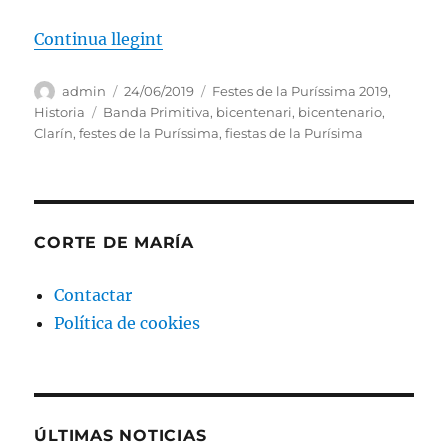
Continua llegint
Autor
Publicado
Categorías
admin
24/06/2019
Festes de la Puríssima 2019
,
el
Etiquetas
Historia
Banda Primitiva
,
bicentenari
,
bicentenario
,
Clarín
,
festes de la Puríssima
,
fiestas de la Purísima
CORTE DE MARÍA
Contactar
Política de cookies
ÚLTIMAS NOTICIAS