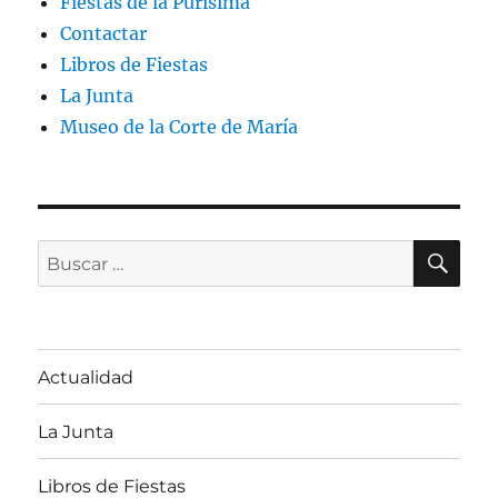
Fiestas de la Purísima
Contactar
Libros de Fiestas
La Junta
Museo de la Corte de María
BU
Buscar
por:
Actualidad
La Junta
Libros de Fiestas