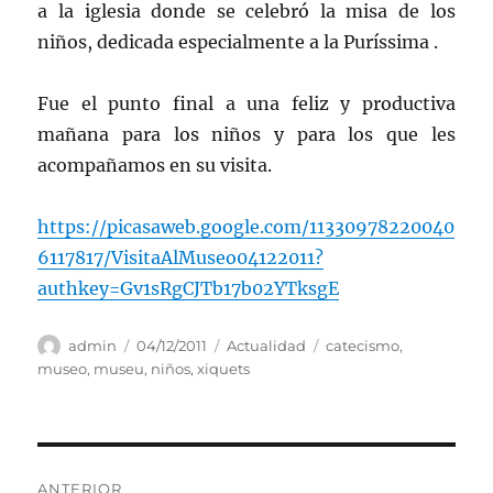
a la iglesia donde se celebró la misa de los
niños, dedicada especialmente a la Puríssima .
Fue el punto final a una feliz y productiva
mañana para los niños y para los que les
acompañamos en su visita.
https://picasaweb.google.com/11330978220040
6117817/VisitaAlMuseo04122011?
authkey=Gv1sRgCJTb17b02YTksgE
Autor
Publicado
Categorías
Etiquetas
admin
04/12/2011
Actualidad
catecismo
,
el
museo
,
museu
,
niños
,
xiquets
Navegación
ANTERIOR