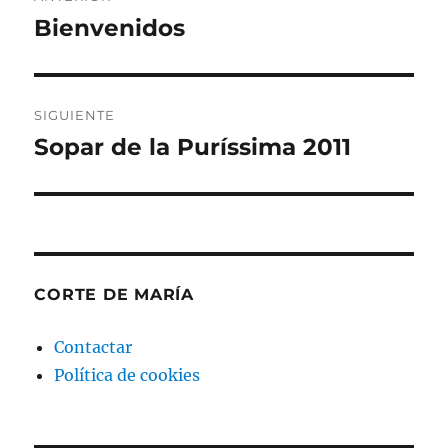
de
Bienvenidos
Entrada
anterior:
entradas
SIGUIENTE
Sopar de la Puríssima 2011
Entrada
siguiente:
CORTE DE MARÍA
Contactar
Política de cookies