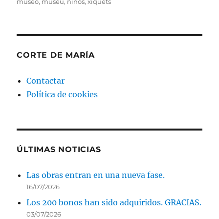
el
museo
,
museu
,
niños
,
xiquets
CORTE DE MARÍA
Contactar
Política de cookies
ÚLTIMAS NOTICIAS
Las obras entran en una nueva fase.
16/07/2026
Los 200 bonos han sido adquiridos. GRACIAS.
03/07/2026