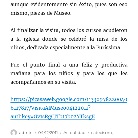
aunque evidentemente sin éxito, pues son eso
mismo, piezas de Museo.
Al finalizar la visita, todos los cursos acudieron
a la iglesia donde se celebró la misa de los
niños, dedicada especialmente a la Puríssima .
Fue el punto final a una feliz y productiva
mañana para los niños y para los que les
acompañamos en su visita.
https://picasaweb.google.com/11330978220040
6117817/VisitaAlMuseo04122011?
authkey=Gv1sRgCJTb17b02YTksgE
Autor
Publicado
Categorías
Etiquetas
admin
04/12/2011
Actualidad
catecismo
,